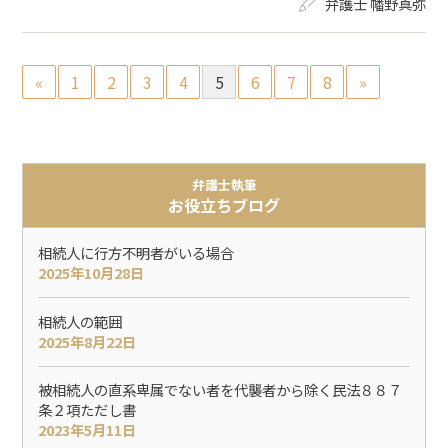
弁護士 幡野真弥
«
1
2
3
4
5
6
7
8
»
弁護士執筆
お役立ちブログ
相続人に行方不明者がいる場合
2025年10月28日
相続人の範囲
2025年8月22日
被相続人の直系卑属でない者を代襲者から除く民法８８７
条２項ただし書
2023年5月11日